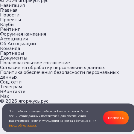
© 2026
ягоржусь.рус
Навигация
Главная
Новости
Проекты
Клубы
Рейтинг
Форумная кампания
Ассоциация
Об Ассоциации
Команда
Партнеры
Документы
Пользовательское соглашение
Согласие на обработку персональных данных
Политика обеспечения безопасности персональных
данных
Соц. сети
Телеграм
ВКонтакте
Max
© 2026
ягоржусь.рус
Этот сайт использует файлы cookies и сервисы сбора
технических данных посетителей для обеспечения
ПРИНЯТЬ
работоспособности и улучшения качества обслуживания
(подробнее здесь)
.