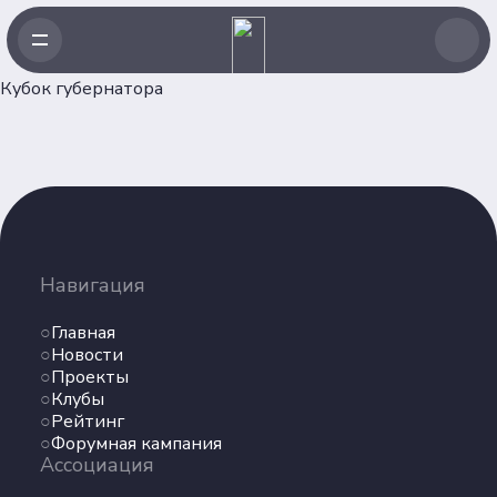
Кубок губернатора
Навигация
Главная
Навигация
Новости
Проекты
Главная
Клубы
Новости
Проекты
Рейтинг
Клубы
Форумная кампания
Рейтинг
Ассоциация
Форумная кампания
Ассоциация
Об Ассоциации