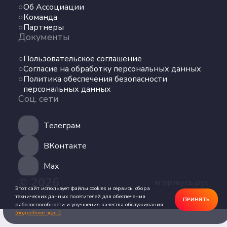
Об Ассоциации
Команда
Команда
Партнеры
Партнеры
Документы
Документы
Пользовательское соглашение
Пользовательское соглашение
Согласие на обработку персональных данных
Согласие на обработку персональных данных
Политика обеспечения безопасности
Политика обеспечения безопасности
персональных данных
персональных данных
Соц. сети
Соц. сети
Телеграм
Телеграм
ВКонтакте
ВКонтакте
Max
© 2026
ягоржусь.рус
Max
Этот сайт использует файлы cookies и сервисы сбора
технических данных посетителей для обеспечения
ПРИНЯТЬ
работоспособности и улучшения качества обслуживания
(подробнее здесь)
.