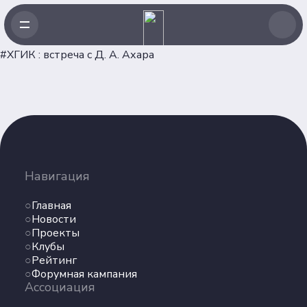
#ХГИК : встреча с Д. А. Ахара
Навигация
Главная
Навигация
Новости
Проекты
Главная
Клубы
Новости
Проекты
Рейтинг
Клубы
Форумная кампания
Рейтинг
Ассоциация
Форумная кампания
Ассоциация
Об Ассоциации