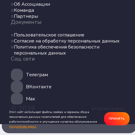
Об Ассоциации
Команда
Команда
Партнеры
Партнеры
Документы
Документы
Пользовательское соглашение
Пользовательское соглашение
Согласие на обработку персональных данных
Согласие на обработку персональных данных
Политика обеспечения безопасности
Политика обеспечения безопасности
персональных данных
персональных данных
Соц. сети
Соц. сети
Телеграм
Телеграм
ВКонтакте
ВКонтакте
Max
© 2026
ягоржусь.рус
Max
Этот сайт использует файлы cookies и сервисы сбора
технических данных посетителей для обеспечения
ПРИНЯТЬ
работоспособности и улучшения качества обслуживания
(подробнее здесь)
.