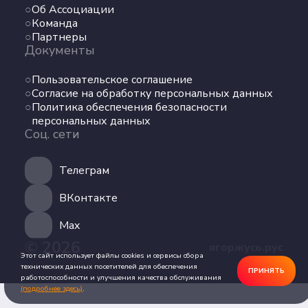
Об Ассоциации
Команда
Команда
Партнеры
Партнеры
Документы
Документы
Пользовательское соглашение
Пользовательское соглашение
Согласие на обработку персональных данных
Согласие на обработку персональных данных
Политика обеспечения безопасности
Политика обеспечения безопасности
персональных данных
персональных данных
Соц. сети
Соц. сети
Телеграм
Телеграм
ВКонтакте
ВКонтакте
Max
© 2026
ягоржусь.рус
Max
Этот сайт использует файлы cookies и сервисы сбора
технических данных посетителей для обеспечения
ПРИНЯТЬ
работоспособности и улучшения качества обслуживания
(подробнее здесь)
.