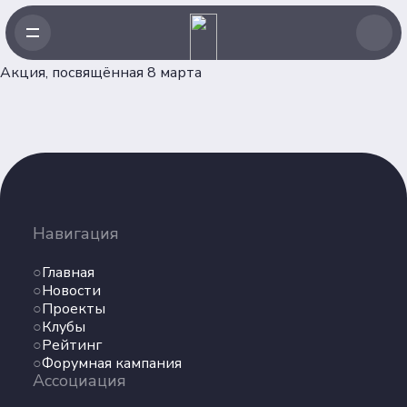
Акция, посвящённая 8 марта
Навигация
Главная
Навигация
Новости
Проекты
Главная
Клубы
Новости
Проекты
Рейтинг
Клубы
Форумная кампания
Рейтинг
Ассоциация
Форумная кампания
Ассоциация
Об Ассоциации