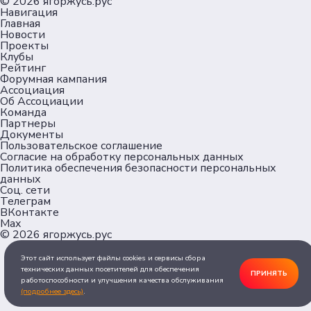
© 2026
ягоржусь.рус
Навигация
Главная
Новости
Проекты
Клубы
Рейтинг
Форумная кампания
Ассоциация
Об Ассоциации
Команда
Партнеры
Документы
Пользовательское соглашение
Согласие на обработку персональных данных
Политика обеспечения безопасности персональных
данных
Соц. сети
Телеграм
ВКонтакте
Max
© 2026
ягоржусь.рус
Этот сайт использует файлы cookies и сервисы сбора
технических данных посетителей для обеспечения
ПРИНЯТЬ
работоспособности и улучшения качества обслуживания
(подробнее здесь)
.