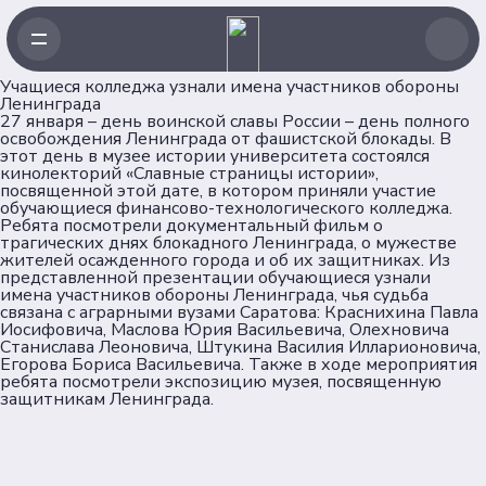
Учащиеся колледжа узнали имена участников обороны
Ленинграда
27 января – день воинской славы России – день полного
освобождения Ленинграда от фашистской блокады. В
этот день в музее истории университета состоялся
кинолекторий «Славные страницы истории»,
Навигация
посвященной этой дате, в котором приняли участие
обучающиеся финансово-технологического колледжа.
Ребята посмотрели документальный фильм о
Главная
трагических днях блокадного Ленинграда, о мужестве
жителей осажденного города и об их защитниках. Из
Новости
представленной презентации обучающиеся узнали
Проекты
имена участников обороны Ленинграда, чья судьба
связана с аграрными вузами Саратова: Краснихина Павла
Клубы
Иосифовича, Маслова Юрия Васильевича, Олехновича
Рейтинг
Станислава Леоновича, Штукина Василия Илларионовича,
Егорова Бориса Васильевича. Также в ходе мероприятия
Форумная кампания
ребята посмотрели экспозицию музея, посвященную
Ассоциация
защитникам Ленинграда.
Об Ассоциации
Команда