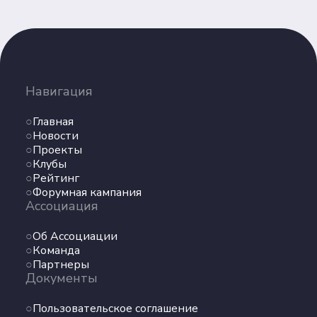
Партнеры
Документы
Пользовательское соглашение
Согласие на обработку персональных данных
Навигация
Политика обеспечения безопасности
персональных данных
Главная
Соц. сети
Новости
Проекты
Клубы
Телеграм
Рейтинг
Форумная кампания
Ассоциация
ВКонтакте
Об Ассоциации
Max
Команда
Партнеры
Документы
Пользовательское соглашение