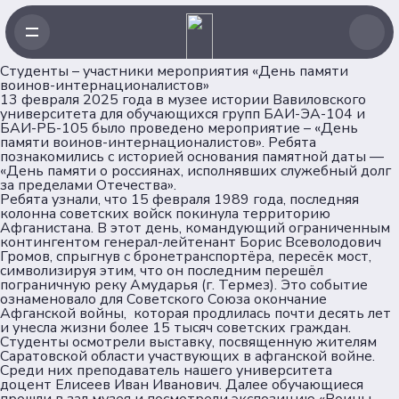
Студенты – участники мероприятия «День памяти
воинов-интернационалистов»
13 февраля 2025 года в музее истории Вавиловского
университета для обучающихся групп БАИ-ЭА-104 и
БАИ-РБ-105 было проведено мероприятие – «День
памяти воинов-интернационалистов». Ребята
познакомились с историей основания памятной даты —
«День памяти о россиянах, исполнявших служебный долг
за пределами Отечества».
Ребята узнали, что 15 февраля 1989 года, последняя
колонна советских войск покинула территорию
Афганистана. В этот день, командующий ограниченным
контингентом генерал-лейтенант Борис Всеволодович
Громов, спрыгнув с бронетранспортёра, пересёк мост,
символизируя этим, что он последним перешёл
пограничную реку Амударья (г. Термез). Это событие
ознаменовало для Советского Союза окончание
Афганской войны, которая продлилась почти десять лет
и унесла жизни более 15 тысяч советских граждан.
Студенты осмотрели выставку, посвященную жителям
Саратовской области участвующих в афганской войне.
Среди них преподаватель нашего университета
доцент Елисеев Иван Иванович. Далее обучающиеся