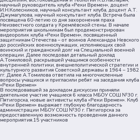
дисциплин, востоковедения и теологии К.В.Каспарян,
научный руководитель клуба «Реки Времен», доцент
И.Н.Колесников, научный консультант клуба, доцент А.Т.
Пользовательское соглашение
Джумагулова, научный консультант клуба. Встреча была
посвящена 60-летию со дня захоронения праха
Согласие на обработку персональных данных
Неизвестного солдата у Кремлёвской стены. В начале
Политика обеспечения безопасности
мероприятия школьникам был продемонстрирован
видеоролик клуба «Реки Времен», посвященный
персональных данных
защитникам Отечества – от воинов Александра Невского
Соц. сети
до российских военнослужащих, исполняющих свой
воинский и гражданский долг на Специальной военной
операции. Далее последовал детальный доклад
А.Томиловой, раскрывшей учащимся особенности
Телеграм
внутренней политики, внешнеполитической стратегии и
культурного развития Советской державы в 1964 – 1982
гг. Далее А.Томилова ответила на многочисленные
ВКонтакте
вопросы учащихся и пригласили ребят на заседания клуба
«Реки Времен»
В последовавшей за докладом дискуссии приняли
Max
деятельное участие учащиеся 6 класса МБОУ СОШ №30 г.
Пятигорска, новые активисты клуба «Реки Времен». Клуб
«Реки Времен» выражает глубокую благодарность
администрации МБОУ СОШ №30 г. Пятигорска за
предоставленную возможность проведения данного
мероприятия.15 участников