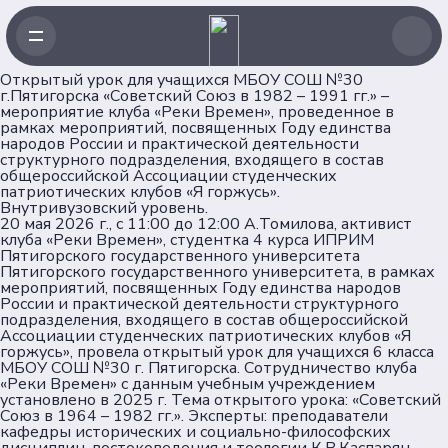
Открытый урок для учащихся МБОУ СОШ №30
г.Пятигорска «Советский Союз в 1982 – 1991 гг.» –
мероприятие клуба «Реки Времен», проведенное в
Навигация
рамках мероприятий, посвященных Году единства
народов России и практической деятельности
структурного подразделения, входящего в состав
Главная
общероссийской Ассоциации студенческих
патриотических клубов «Я горжусь».
Новости
Внутривузовский уровень.
Проекты
20 мая 2026 г., с 11:00 до 12:00 А.Томилова, активист
клуба «Реки Времен», студентка 4 курса ИПРИМ
Клубы
Пятигорского государственного университета
Рейтинг
Пятигорского государственного университета, в рамках
мероприятий, посвященных Году единства народов
Форумная кампания
России и практической деятельности структурного
Ассоциация
подразделения, входящего в состав общероссийской
Ассоциации студенческих патриотических клубов «Я
горжусь», провела открытый урок для учащихся 6 класса
Об Ассоциации
МБОУ СОШ №30 г. Пятигорска. Сотрудничество клуба
«Реки Времен» с данным учебным учреждением
Команда
установлено в 2025 г. Тема открытого урока: «Советский
Партнеры
Союз в 1964 – 1982 гг.». Эксперты: преподаватели
кафедры исторических и социально-философских
Документы