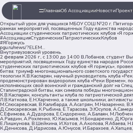
Главная
Об Ассоциации
Новости
Проек
Открытый урок для учащихся МБОУ СОШ №20 г. Пятигорск
рамках мероприятий, посвященных Году единства народо
Ассоциации студенческих патриотических клубов «Я горж
#АссоциацияСтуденческихПатриотическихКлубов
#ЯГоржусь
pgu.ru/news/?ELEM…
Внутривузовский уровень.
2 февраля 2026 г., с 13:00 до 14:00 В.Лобанов, студент
мероприятий, посвященных Году единства народов Росси
студенческих патриотических клубов «Я горжусь», прове
Навигация
Ассоци
битва: триумф многонационального советского государс
теологии К.В.Каспарян, научный руководитель клуба «Ре
продемонстрирован видеоролик клуба «Реки Времен», п
исполняющих свой воинский и гражданский долг на Спец
Главная
Об Ассоц
Сталинградской битвы, как символа победы многонациона
К.В.Каспарян, консультанты клуба по патриотической де
Новости
Команда
Л.В.Каткова, Е.Н.Харченко, а также школьники, активисты
Проекты
Партнер
М.Слюсаревская, В.Калибарда, А.Асатрян, М.Назаренко, В.
Д.Слюсаревская, К.Рыбина, Е.Тарасова, Э.Юсупов, А.Самед
Клубы
С.Ефимова, А.Дудорова, Е.Сидоренко, А.Балаян, М.Любченк
Рейтинг
А.Равдин, А.Рохленко, Ю.Касымов, Н.Бондаренко, Д.Юрга
Е.Лишкунова, В.Шейкина, И.Хотов, А.Акопова, Я.Абаева, 
Форумная кампания
К.Денисова, Д.Идрисова, А.Юнусов, И.Барахоев, А.Хапцев