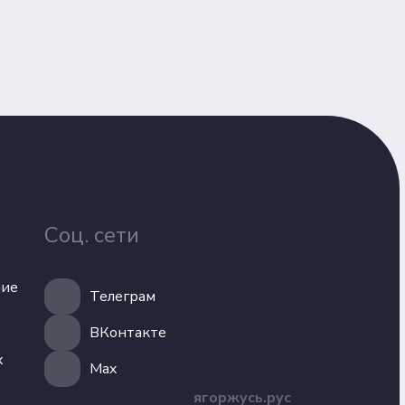
Соц. сети
ние
Телеграм
ВКонтакте
х
Max
ягоржусь.рус