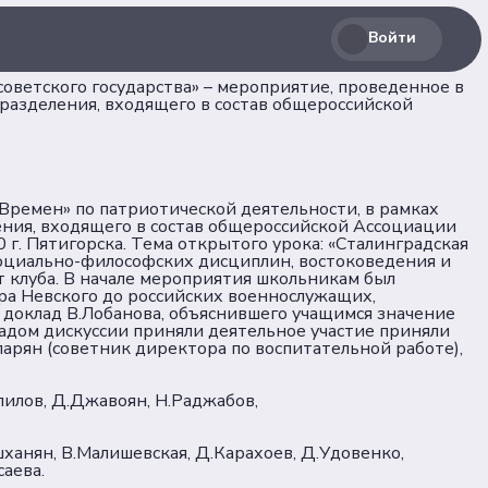
Войти
ветского государства» – мероприятие, проведенное в
разделения, входящего в состав общероссийской
и Времен» по патриотической деятельности, в рамках
ения, входящего в состав общероссийской Ассоциации
г. Пятигорска. Тема открытого урока: «Сталинградская
Соц. сети
социально-философских дисциплин, востоковедения и
т клуба. В начале мероприятия школьникам был
ра Невского до российских военнослужащих,
доклад В.Лобанова, объяснившего учащимся значение
лашение
ладом дискуссии приняли деятельное участие приняли
Телеграм
парян (советник директора по воспитательной работе),
ВКонтакте
алилов, Д.Джавоян, Н.Раджабов,
льных
Max
шханян, В.Малишевская, Д.Карахоев, Д.Удовенко,
саева.