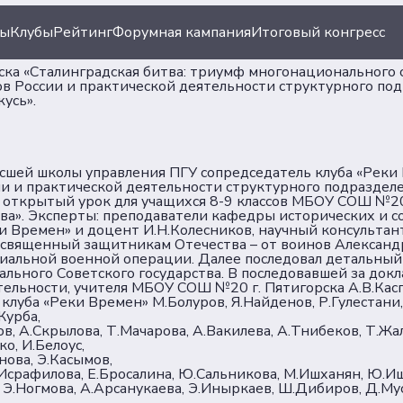
ты
Клубы
Рейтинг
Форумная кампания
Итоговый конгресс
а «Сталинградская битва: триумф многонационального со
в России и практической деятельности структурного под
усь».
 Высшей школы управления ПГУ сопредседатель клуба «Рек
и и практической деятельности структурного подраздел
л открытый урок для учащихся 8-9 классов МБОУ СОШ №20 
ация
Документы
тва». Эксперты: преподаватели кафедры исторических и 
ки Времен» и доцент И.Н.Колесников, научный консультан
освященный защитникам Отечества – от воинов Александ
иальной военной операции. Далее последовал детальный 
иации
Пользовательское сог
льного Советского государства. В последовавшей за док
ятельности, учителя МБОУ СОШ №20 г. Пятигорска А.В.Кас
Согласие на обработку
 клуба «Реки Времен» М.Болуров, Я.Найденов, Р.Гулестани,
ы
персональных данных
Журба,
ов, А.Скрылова, Т.Мачарова, А.Вакилева, А.Тнибеков, Т.Ж
Политика обеспечения
о, И.Белоус,
безопасности персона
нова, Э.Касымов,
Н.Исрафилова, Е.Бросалина, Ю.Сальникова, М.Ишханян, Ю.И
данных
, Э.Ногмова, А.Арсанукаева, Э.Иныркаев, Ш.Дибиров, Д.Му