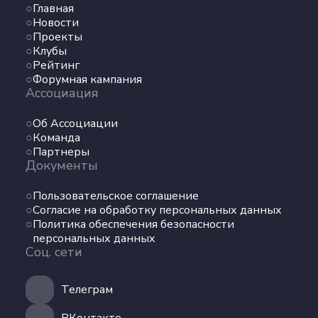
Команда
Главная
Партнеры
Новости
Документы
Проекты
Клубы
Рейтинг
Пользовательское соглашение
Форумная кампания
Согласие на обработку персональных данных
Ассоциация
Политика обеспечения безопасности
Об Ассоциации
персональных данных
Команда
Соц. сети
Партнеры
Документы
Телеграм
Пользовательское соглашение
Согласие на обработку персональных данных
ВКонтакте
Политика обеспечения безопасности
персональных данных
Соц. сети
Max
Телеграм