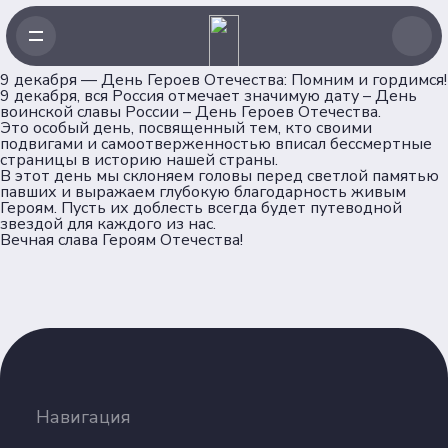
9 декабря — День Героев Отечества: Помним и гордимся!
9 декабря, вся Россия отмечает значимую дату – День
воинской славы России – День Героев Отечества.
Это особый день, посвященный тем, кто своими
подвигами и самоотверженностью вписал бессмертные
страницы в историю нашей страны.
️В этот день мы склоняем головы перед светлой памятью
Навигация
павших и выражаем глубокую благодарность живым
Героям. Пусть их доблесть всегда будет путеводной
звездой для каждого из нас.
Главная
Вечная слава Героям Отечества!
Новости
Проекты
Клубы
Рейтинг
Форумная кампания
Ассоциация
Навигация
Об Ассоциации