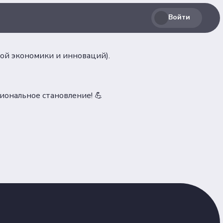
Войти
ой экономики и инноваций).
иональное становление! 💪
Соц. сети
лашение
Телеграм
ВКонтакте
льных
Max