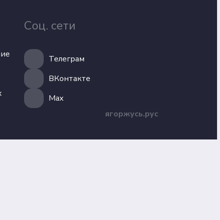
Соц. сети
ние
Телеграм
ВКонтакте
х
Max
ягоржусь.рус