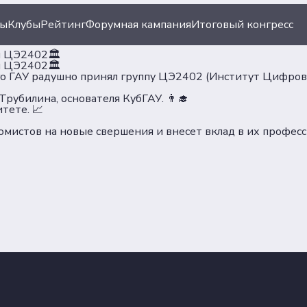
ты
Клубы
Рейтинг
Форумная кампания
Итоговый конгресс
пы ЦЭ2402🏛
пы ЦЭ2402🏛
го ГАУ радушно принял группу ЦЭ2402 (Институт Цифров
убилина, основателя КубГАУ. 👨‍🎓
тете. 📈
мистов на новые свершения и внесет вклад в их професс
ация
Документы
иации
Пользовательское сог
Согласие на обработку
ы
персональных данных
Политика обеспечения
безопасности персона
данных