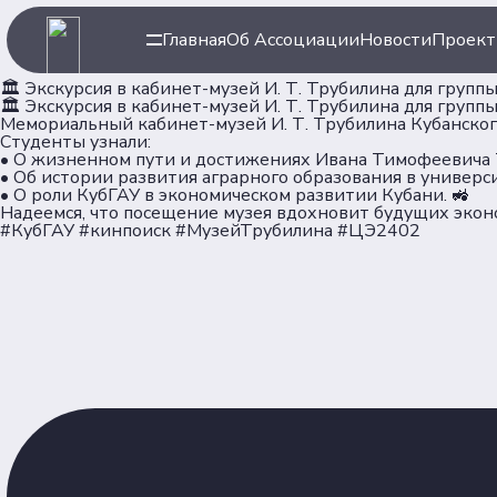
Главная
Об Ассоциации
Новости
Проек
🏛 Экскурсия в кабинет-музей И. Т. Трубилина для груп
🏛 Экскурсия в кабинет-музей И. Т. Трубилина для груп
Мемориальный кабинет-музей И. Т. Трубилина Кубанско
Студенты узнали:
• О жизненном пути и достижениях Ивана Тимофеевича Тр
• Об истории развития аграрного образования в универси
• О роли КубГАУ в экономическом развитии Кубани. 🚜
Надеемся, что посещение музея вдохновит будущих эконо
#КубГАУ #кинпоиск #МузейТрубилина #ЦЭ2402
Навигация
Ассоци
Главная
Об Ассоц
Новости
Команда
Проекты
Партнер
Клубы
Рейтинг
Форумная кампания