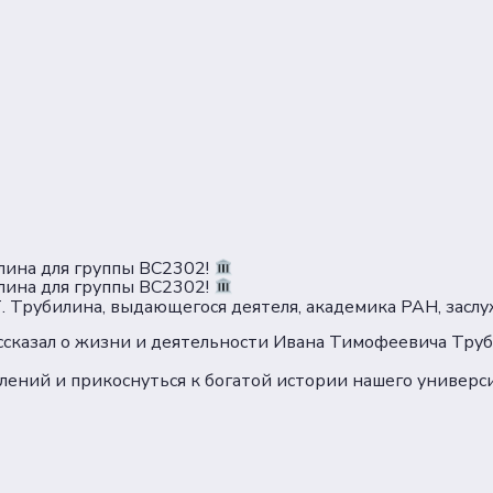
лина для группы ВС2302!
лина для группы ВС2302!
 Трубилина, выдающегося деятеля, академика РАН, заслуж
сказал о жизни и деятельности Ивана Тимофеевича Труби
олений и прикоснуться к богатой истории нашего универс