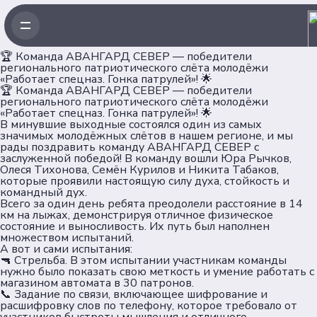
ртнеры
ументы
🏆 Команда АВАНГАРД СЕВЕР — победители
ьзовательское соглашение
регионального патриотического слёта молодёжи
«Работает спецназ. Гонка патрулей»! 🌟
ласие на обработку персональных данных
🏆 Команда АВАНГАРД СЕВЕР — победители
итика обеспечения безопасности персональных
регионального патриотического слёта молодёжи
«Работает спецназ. Гонка патрулей»! 🌟
 сети
В минувшие выходные состоялся один из самых
значимых молодёжных слётов в нашем регионе, и мы
рады поздравить команду АВАНГАРД СЕВЕР с
заслуженной победой! В команду вошли Юра Рычков,
Телеграм
Олеся Тихонова, Семён Курилов и Никита Табаков,
которые проявили настоящую силу духа, стойкость и
командный дух.
ВКонтакте
Всего за один день ребята преодолели расстояние в 14
км на лыжах, демонстрируя отличное физическое
состояние и выносливость. Их путь был наполнен
Max
множеством испытаний.
А вот и сами испытания:
🔫 Стрельба. В этом испытании участникам команды
нужно было показать свою меткость и умение работать с
магазином автомата в 30 патронов.
📞 Задание по связи, включающее шифрование и
расшифровку слов по телефону, которое требовало от