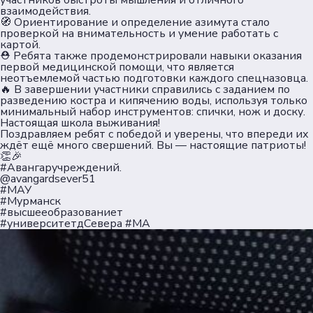
участников быстроты мышления и отличного
взаимодействия.
🧭 Ориентирование и определение азимута стало
проверкой на внимательность и умение работать с
картой.
⛑ Ребята также продемонстрировали навыки оказания
первой медицинской помощи, что является
неотъемлемой частью подготовки каждого спецназовца.
🔥 В завершении участники справились с заданием по
разведению костра и кипячению воды, используя только
минимальный набор инструментов: спички, нож и доску.
Настоящая школа выживания!
Поздравляем ребят с победой и уверены, что впереди их
ждёт ещё много свершений. Вы — настоящие патриоты!
👏🎉
#Авангаручреждений.
@avangardsever51
#МАУ
#Мурманск
#высшееобразованиет
#университетдСевера #МА