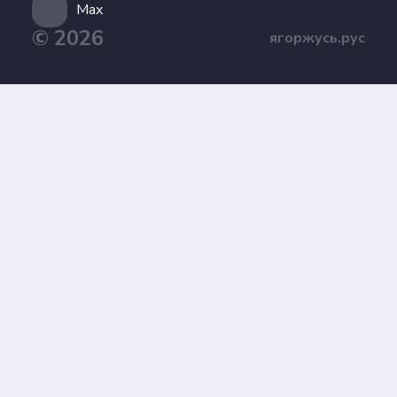
Max
© 2026
ягоржусь.рус