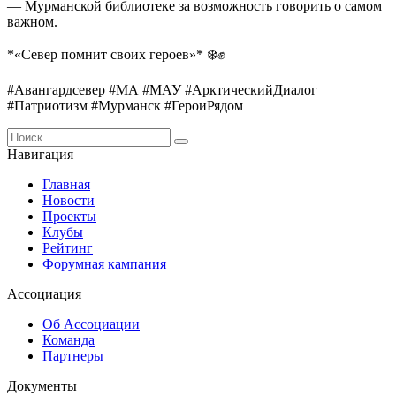
— Мурманской библиотеке за возможность говорить о самом
важном.
*«Север помнит своих героев»* ❄️✊
#Авангардсевер #МА #МАУ #АрктическийДиалог
#Патриотизм #Мурманск #ГероиРядом
Навигация
Главная
Новости
Проекты
Клубы
Рейтинг
Форумная кампания
Ассоциация
Об Ассоциации
Команда
Партнеры
Документы