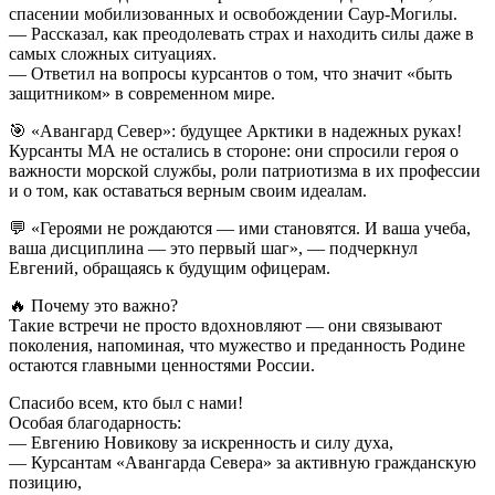
спасении мобилизованных и освобождении Саур-Могилы.
— Рассказал, как преодолевать страх и находить силы даже в
самых сложных ситуациях.
— Ответил на вопросы курсантов о том, что значит «быть
защитником» в современном мире.
🎯 «Авангард Север»: будущее Арктики в надежных руках!
Курсанты МА не остались в стороне: они спросили героя о
важности морской службы, роли патриотизма в их профессии
и о том, как оставаться верным своим идеалам.
💬 «Героями не рождаются — ими становятся. И ваша учеба,
ваша дисциплина — это первый шаг», — подчеркнул
Евгений, обращаясь к будущим офицерам.
🔥 Почему это важно?
Такие встречи не просто вдохновляют — они связывают
поколения, напоминая, что мужество и преданность Родине
остаются главными ценностями России.
Спасибо всем, кто был с нами!
Особая благодарность:
— Евгению Новикову за искренность и силу духа,
— Курсантам «Авангарда Севера» за активную гражданскую
позицию,