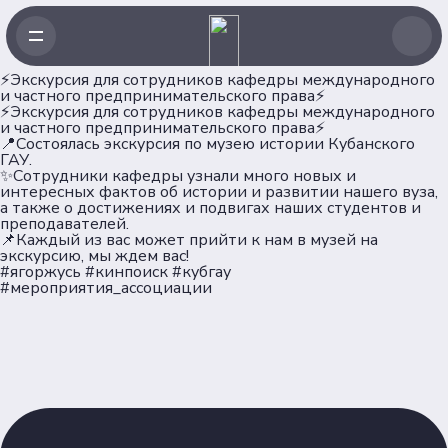
⚡️Экскурсия для сотрудников кафедры международного
и частного предпринимательского права⚡️
⚡️Экскурсия для сотрудников кафедры международного
и частного предпринимательского права⚡️
📍Состоялась экскурсия по музею истории Кубанского
ГАУ.
Навигация
✨Сотрудники кафедры узнали много новых и
интересных фактов об истории и развитии нашего вуза,
а также о достижениях и подвигах наших студентов и
преподавателей.
Главная
📌Каждый из вас может прийти к нам в музей на
Новости
экскурсию, мы ждем вас!
#ягоржусь #кинпоиск #кубгау
Проекты
#мероприятия_ассоциации
Клубы
Рейтинг
Форумная кампания
Ассоциация
Об Ассоциации
Команда