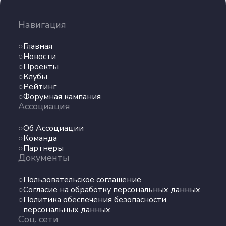
Партнеры
Документы
Навигация
Главная
Пользовательское соглашение
Новости
Согласие на обработку персональных данных
Проекты
Политика обеспечения безопасности
Клубы
персональных данных
Рейтинг
Соц. сети
Форумная кампания
Ассоциация
Телеграм
Об Ассоциации
Команда
Партнеры
ВКонтакте
Документы
Max
Пользовательское соглашение
Согласие на обработку персональных данных
Политика обеспечения безопасности
персональных данных
Соц. сети